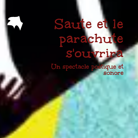
Saute et le
parachute
s'ouvrira
Un spectacle poétique et
sonore