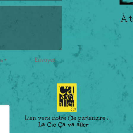
À t
Envoyer
=
 6
Lien vers notre Cie partenaire :
La Cie Ça va aller