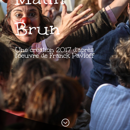
Brun
Une création 2017 d'après
l'oeuvre de Franck Pavloff
;