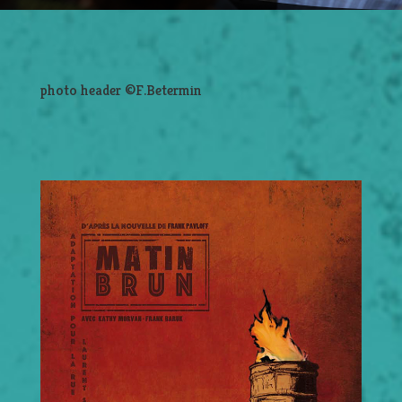
photo header ©F.Betermin