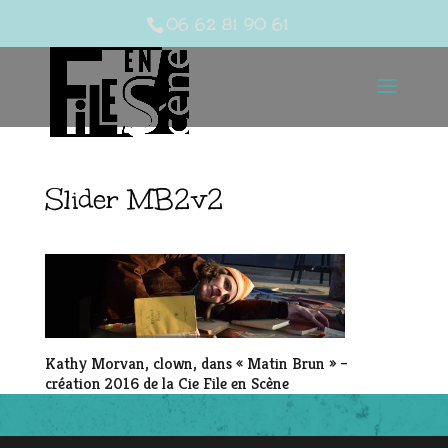
06 62 81 90 61
Slider MB2v2
Kathy Morvan, clown, dans « Matin Brun » –
création 2016 de la Cie File en Scène