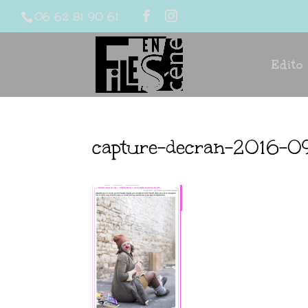
06 62 81 90 61
Edito
capture-decran-2016-0