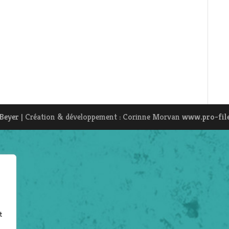
 Beyer
| Création & développement : Corinne Morvan
www.pro-fil
t