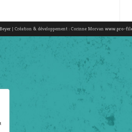
 Beyer
| Création & développement : Corinne Morvan
www.pro-fil
t