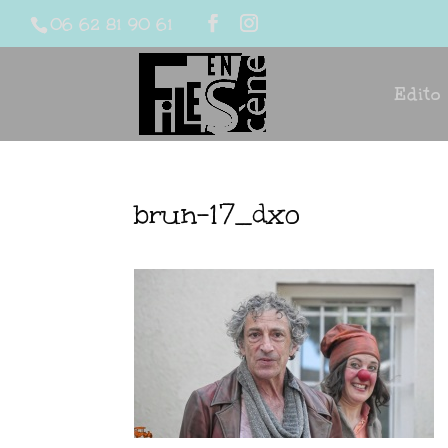
06 62 81 90 61
Edito
brun-17_dxo