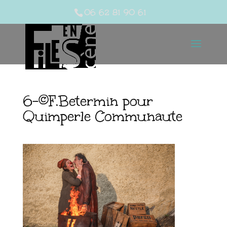
06 62 81 90 61
6-©F.Betermin pour
Quimperle Communaute