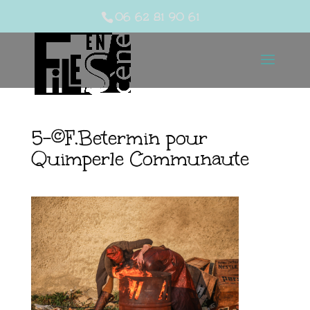
06 62 81 90 61
5-©F.Betermin pour
Quimperle Communaute