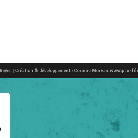
 Beyer
| Création & développement : Corinne Morvan
www.pro-fil
t