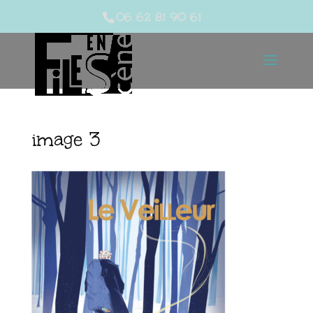
06 62 81 90 61
image 3