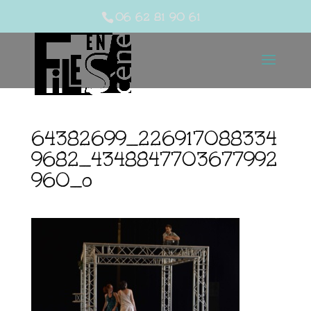
06 62 81 90 61
64382699_226917088334
9682_4348847703677992
960_o