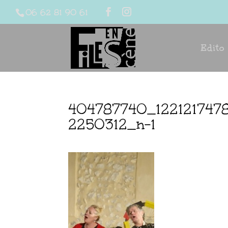
06 62 81 90 61
Edito
404787740_122121747
2250312_n-1