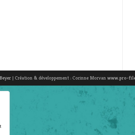
 Beyer
| Création & développement : Corinne Morvan
www.pro-fil
t