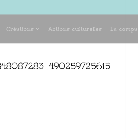
Créations
Actions culturelles
La compa
848087283_490259725615