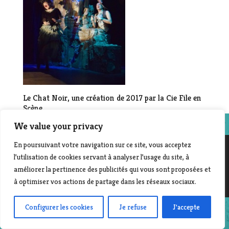
Le Chat Noir, une création de 2017 par la Cie File en
Scène
We value your privacy
En poursuivant votre navigation sur ce site, vous acceptez
l’utilisation de cookies servant à analyser l’usage du site, à
©2014-2025 File en scène - Contact :
Laurent Beyer
améliorer la pertinence des publicités qui vous sont proposées et
| Création & développement : Corinne Morvan
à optimiser vos actions de partage dans les réseaux sociaux.
www.pro-file-design.com
Configurer les cookies
Je refuse
J'accepte