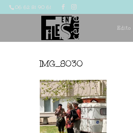
06 62 81 90 61
Edito
IMG_8030