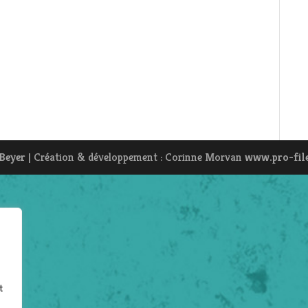
 Beyer
| Création & développement : Corinne Morvan
www.pro-fil
t